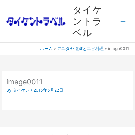
内
Main
タイケ
容
Men
を
ントラ
ス
ベル
キ
ッ
プ
ホーム
アユタヤ遺跡とエビ料理
image0011
image0011
By
タイケン
/
2016年6月22日