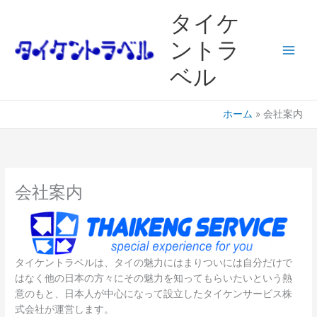
内
Main
タイケ
容
Men
を
ントラ
ス
ベル
キ
ッ
プ
ホーム
会社案内
会社案内
タイケントラベルは、タイの魅力にはまりついには自分だけで
はなく他の日本の方々にその魅力を知ってもらいたいという熱
意のもと、日本人が中心になって設立したタイケンサービス株
式会社が運営します。