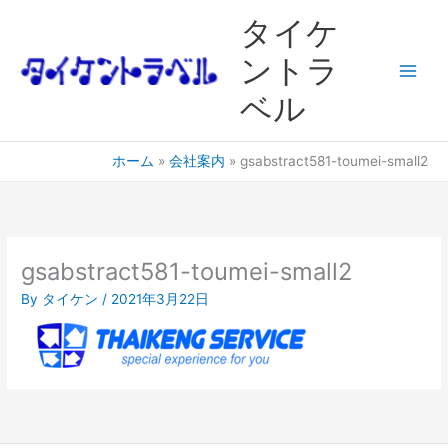
内
Main
タイケ
容
Men
を
ントラ
ス
ベル
キ
ッ
プ
ホーム
会社案内
gsabstract581-toumei-small2
gsabstract581-toumei-small2
By
タイケン
/
2021年3月22日