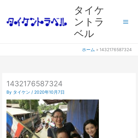
内
Main
タイケ
容
Men
を
ントラ
ス
ベル
キ
ッ
プ
ホーム
1432176587324
1432176587324
By
タイケン
/
2020年10月7日